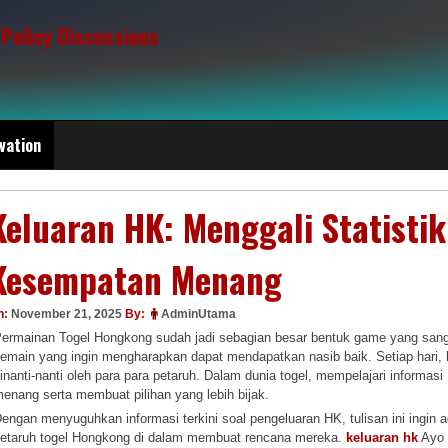
Policy Discussions
ovation
Keluaran HK: Menggali Statisti
Kesempatan Menang
n:
November 21, 2025
By:
AdminUtama
ermainan Togel Hongkong sudah jadi sebagian besar bentuk game yang sanga
emain yang ingin mengharapkan dapat mendapatkan nasib baik. Setiap hari, 
inanti-nanti oleh para para petaruh. Dalam dunia togel, mempelajari infor
enang serta membuat pilihan yang lebih bijak.
engan menyuguhkan informasi terkini soal pengeluaran HK, tulisan ini ingi
etaruh togel Hongkong di dalam membuat rencana mereka.
keluaran hk
Ayo k