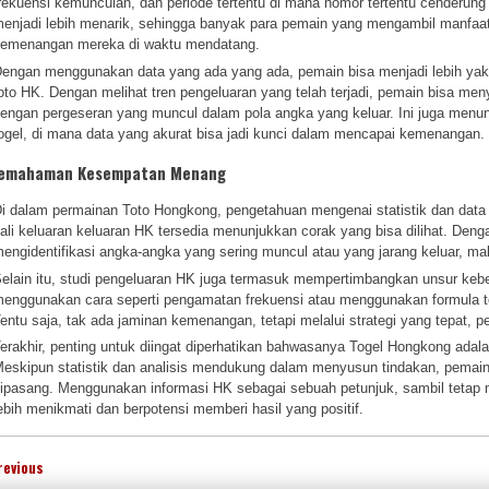
rekuensi kemunculan, dan periode tertentu di mana nomor tertentu cenderung m
enjadi lebih menarik, sehingga banyak para pemain yang mengambil manfaat
emenangan mereka di waktu mendatang.
engan menggunakan data yang ada yang ada, pemain bisa menjadi lebih yak
oto HK. Dengan melihat tren pengeluaran yang telah terjadi, pemain bisa men
engan pergeseran yang muncul dalam pola angka yang keluar. Ini juga menu
ogel, di mana data yang akurat bisa jadi kunci dalam mencapai kemenangan.
emahaman Kesempatan Menang
i dalam permainan Toto Hongkong, pengetahuan mengenai statistik dan dat
ali keluaran keluaran HK tersedia menunjukkan corak yang bisa dilihat. Den
engidentifikasi angka-angka yang sering muncul atau yang jarang keluar, ma
elain itu, studi pengeluaran HK juga termasuk mempertimbangkan unsur keb
enggunakan cara seperti pengamatan frekuensi atau menggunakan formula ter
entu saja, tak ada jaminan kemenangan, tetapi melalui strategi yang tepat,
erakhir, penting untuk diingat diperhatikan bahwasanya Togel Hongkong adal
eskipun statistik dan analisis mendukung dalam menyusun tindakan, pemain 
ipasang. Menggunakan informasi HK sebagai sebuah petunjuk, sambil tetap 
ebih menikmati dan berpotensi memberi hasil yang positif.
revious