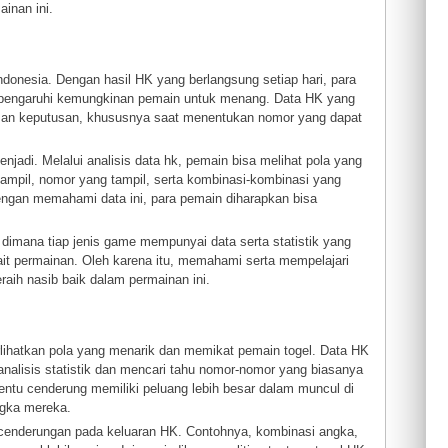
inan ini.
ndonesia. Dengan hasil HK yang berlangsung setiap hari, para
empengaruhi kemungkinan pemain untuk menang. Data HK yang
usan keputusan, khususnya saat menentukan nomor yang dapat
njadi. Melalui analisis data hk, pemain bisa melihat pola yang
tampil, nomor yang tampil, serta kombinasi-kombinasi yang
Dengan memahami data ini, para pemain diharapkan bisa
dimana tiap jenis game mempunyai data serta statistik yang
ait permainan. Oleh karena itu, memahami serta mempelajari
aih nasib baik dalam permainan ini.
lihatkan pola yang menarik dan memikat pemain togel. Data HK
analisis statistik dan mencari tahu nomor-nomor yang biasanya
ntu cenderung memiliki peluang lebih besar dalam muncul di
ngka mereka.
 kecenderungan pada keluaran HK. Contohnya, kombinasi angka,