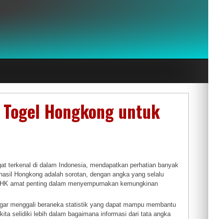
k Togel Hongkong untuk
t terkenal di dalam Indonesia, mendapatkan perhatian banyak
hasil Hongkong adalah sorotan, dengan angka yang selalu
masi HK amat penting dalam menyempurnakan kemungkinan
n agar menggali beraneka statistik yang dapat mampu membantu
ita selidiki lebih dalam bagaimana informasi dari tata angka