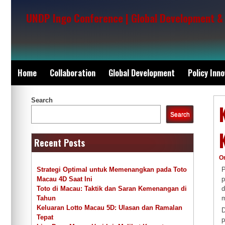
Skip
to
UNDP Ingo Conference | Global Development & 
content
Home
Collaboration
Global Development
Policy Inn
Search
Search
Recent Posts
O
P
Strategi Optimal untuk Memenangkan pada Toto
p
Macau 4D Saat Ini
d
Toto di Macau: Taktik dan Saran Kemenangan di
m
Tahun
Keluaran Lotto Macau 5D: Ulasan dan Ramalan
D
Tepat
p