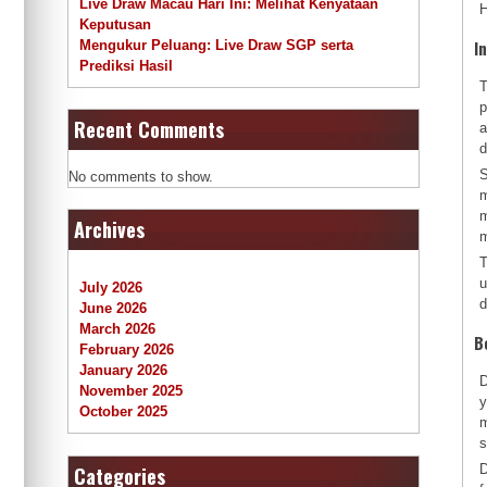
Live Draw Macau Hari Ini: Melihat Kenyataan
H
Keputusan
I
Mengukur Peluang: Live Draw SGP serta
Prediksi Hasil
T
p
Recent Comments
a
d
S
No comments to show.
m
m
Archives
m
T
u
July 2026
d
June 2026
March 2026
B
February 2026
January 2026
D
November 2025
y
October 2025
m
s
D
Categories