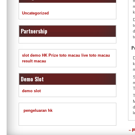
f
m
k
Uncategorized
D
t
Partnership
d
t
P
slot demo
HK Prize
toto macau
live toto macau
D
result macau
k
m
S
Demo Slot
m
T
demo slot
T
M
d
pengeluaran hk
l
←
p