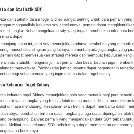
ata dan Statistik SDY
ata dan statistik dalam togel Sidney sangat penting untuk para pemain yang
engan menganalisis keluaran sdy sebelumnya, pemain dapat mengidentifika
emilih angka. Setiap pengeluaran sdy yang terjadi memberikan informasi b
i masa depan.
epanjang tahun ini, data sdy menunjukkan adanya perubahan yang menarik d
ering muncul dibandingkan yang lainnya, sementara ada juga angka yang ja
 pemain dapat menyesuaikan strategi mereka dan membuat keputusan yang l
elain itu, statistik mengenai jumlah pemain dan besar taruhan juga memberik
alangan masyarakat. Peningkatan jumlah peserta dapat berpengaruh terhada
enting bagi setiap pemain yang ingin sukses dalam togel sidney.
ren Keluaran Togel Sidney
ren keluaran togel Sidney menunjukkan pola yang menarik bagi para pemain 
encatat variasi angka yang terlihat lebih sering muncul. Hal ini memberik
asil di masa mendatang. Kesadaran akan tren ini dapat membantu dalam mere
elanjutnya, perubahan tertentu dalam angkanya juga dapat dipengaruhi oleh fak
ang berlangsung. Banyak pemain yang mengandalkan data SDY terbaru untuk
ogel. Melihat hasil keluaran SDY sebelumnya dapat memberikan gambaran yan
engeluaran berikutnya.