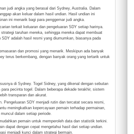
an judi angka yang berasal dari Sydney, Australia. Dalam
ggap akan keluar dalam hasil undian. Hasil undian ini
nan ini menarik bagi para penggemar judi angka.
carian terkait keluaran dan pengeluaran SDY setiap harinya.
 strategi taruhan mereka, sehingga mereka dapat membuat
an SDY adalah hasil resmi yang diumumkan, biasanya pada
 pemasaran dan promosi yang menarik. Meskipun ada banyak
idney terus berkembang, dengan banyak orang yang tertarik untuk
ususnya di Sydney. Togel Sidney, yang dikenal dengan sebutan
n para pecinta togel. Dalam beberapa dekade terakhir, sistem
ebih transparan dan akurat.
. Pengeluaran SDY menjadi rutin dan tercatat secara resmi,
bantu meningkatkan kepercayaan pemain terhadap permainan,
muncul dalam setiap periode.
emudahkan pemain untuk memperoleh data dan statistik terkini.
in dapat dengan cepat mengetahui hasil dari setiap undian.
masi menjadi kunci dalam strategi bermain.