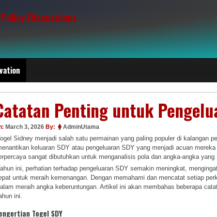
Policy Discussions
ovation
Catatan Penting untuk Pengelua
n:
March 3, 2026
By:
AdminUtama
ogel Sidney menjadi salah satu permainan yang paling populer di kalangan pe
enantikan keluaran SDY atau pengeluaran SDY yang menjadi acuan mereka 
erpercaya sangat dibutuhkan untuk menganalisis pola dan angka-angka yang 
ahun ini, perhatian terhadap pengeluaran SDY semakin meningkat, menging
epat untuk meraih kemenangan. Dengan memahami dan mencatat setiap perke
alam meraih angka keberuntungan. Artikel ini akan membahas beberapa catat
ahun ini.
engertian Togel SDY