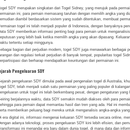
ogel SDY merupakan singkatan dari Togel Sidney, yang merujuk pada permain
ermainan ini, para pemain memasang taruhan dengan memilih angka yang dian
emudian diambil berdasarkan sistem yang sudah ditentukan, membuat permai
ermainan togel ini telah menjadi populer di Indonesia, dengan banyaknya pen
ata SDY memberikan informasi penting bagi para pemain untuk menganalisis
eputusan yang lebih baik ketika memilih angka yang akan dipasang. Keluar
aktu tertentu setiap minggunya.
ebagai bagian dari perjudian modern, togel SDY juga menawarkan berbagai
arangan dan regulasi terkait perjudian di banyak tempat, popularitas togel S
erpartisipasi dan berharap mendapatkan keuntungan dari permainan ini.
ejarah Pengeluaran SDY
ejarah pengeluaran SDY dimulai pada awal pengenalan togel di Australia, kh
ogel SDY, telah menjadi salah satu permainan yang paling populer di kalanga
engeluaran untuk togel ini telah berkembang pesat, dengan pengaturan yang l
eiring berjalannya waktu, data SDY semakin mudah diakses oleh para pemain
ehingga para pemain dapat memantau hasil dan tren yang ada. Hal ini mem
erta memberikan peluang bagi mereka untuk menganalisis angka-angka yang 
i era digital ini, informasi mengenai keluaran SDY tersedia secara online, m
engan adanya teknologi, proses pengeluaran SDY kini lebih efisien, dan pema
ransformasi ini menandai era baru dalam dunia togel, di mana data dan infor