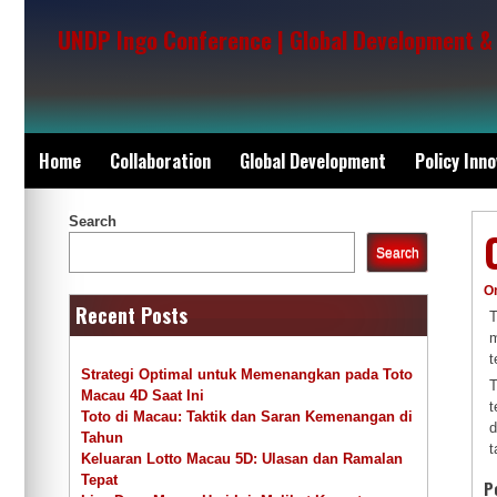
Skip
to
UNDP Ingo Conference | Global Development & 
content
Home
Collaboration
Global Development
Policy Inn
Search
Search
O
Recent Posts
T
m
t
Strategi Optimal untuk Memenangkan pada Toto
T
Macau 4D Saat Ini
t
Toto di Macau: Taktik dan Saran Kemenangan di
d
Tahun
t
Keluaran Lotto Macau 5D: Ulasan dan Ramalan
Tepat
P